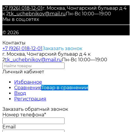
+7 (926) 018-12-01
г. Москва, Чонгарский бульвар д 4
к 2
tk_uchebnikov@mail.ru
Пн-Вс 10:00—19:00
Мы в соц.сетях
© 2026
Контакты
+7 (926) 018-12-01
Заказать звонок
г. Москва, Чонгарский бульвар д 4 к
2
tk_uchebnikov@mail.ru
Пн-Вс 10:00—19:00
Личный кабинет
Избранное
Сравнение
Товар в сравнении
Вход
Регистрация
Заказать обратный звонок
Номер телефона*
Email