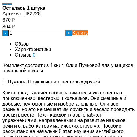
Осталась 1 штука
Артикул:
ПК2228
670
₽
804
₽
Купить
-
+
Обзор
Характеристики
Отзывы
0
Комплект состоит из 4 книг Юлии Пучковой для учащихся
начальной школы:
1. Пучкова Приключения шестерых друзей
Книга представляет собой занимательную повесть о
приключениях шестерых школьников. Они смешные и
добрые, неугомонные и изобретательные. Они все
разные, но это не мешает им дружить и весело проводить
время вместе. Текст каждой главы снабжен
упражнениями, направленными на развитие навыков
речи и отработку грамматических структур. Пособие
рассчитано на начальный этап изучения английского
языка в школах, гимназиях, лицеях, а также в сфере