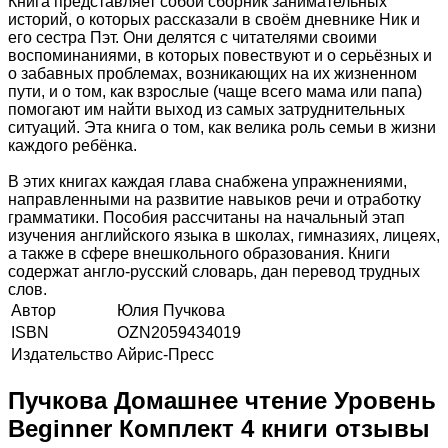
Книга представляет собой сборник занимательных
историй, о которых рассказали в своём дневнике Ник и
его сестра Пэт. Они делятся с читателями своими
воспоминаниями, в которых повествуют и о серьёзных и
о забавных проблемах, возникающих на их жизненном
пути, и о том, как взрослые (чаще всего мама или папа)
помогают им найти выход из самых затруднительных
ситуаций. Эта книга о том, как велика роль семьи в жизни
каждого ребёнка.
В этих книгах каждая глава снабжена упражнениями,
направленными на развитие навыков речи и отработку
грамматики. Пособия рассчитаны на начальный этап
изучения английского языка в школах, гимназиях, лицеях,
а также в сфере внешкольного образования. Книги
содержат англо-русский словарь, дан перевод трудных
слов.
Автор
Юлия Пучкова
ISBN
OZN2059434019
Издательство
Айрис-Пресс
Пучкова Домашнее чтение Уровень
Beginner Комплект 4 книги отзывы