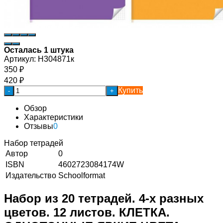
Осталась 1 штука
Артикул:
Н304871к
350
₽
420
₽
Купить
-
+
Обзор
Характеристики
Отзывы
0
Набор тетрадей
Автор
0
ISBN
4602723084174W
Издательство
Schoolformat
Набор из 20 тетрадей. 4-х разных
цветов. 12 листов. КЛЕТКА.