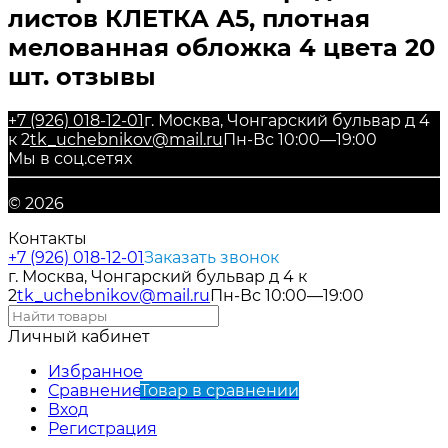
листов КЛЕТКА А5, плотная
мелованная обложка 4 цвета 20
шт. отзывы
+7 (926) 018-12-01
г. Москва, Чонгарский бульвар д 4
к 2
tk_uchebnikov@mail.ru
Пн-Вс 10:00—19:00
Мы в соц.сетях
© 2026
Контакты
+7 (926) 018-12-01
Заказать звонок
г. Москва, Чонгарский бульвар д 4 к
2
tk_uchebnikov@mail.ru
Пн-Вс 10:00—19:00
Личный кабинет
Избранное
Сравнение
Товар в сравнении
Вход
Регистрация