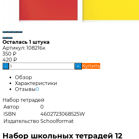
Осталась 1 штука
Артикул:
108216к
350
₽
420
₽
Купить
-
+
Обзор
Характеристики
Отзывы
0
Набор тетрадей
Автор
0
ISBN
4602723068525W
Издательство
Schoolformat
Набор школьных тетрадей 12