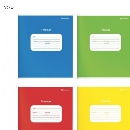
-70
₽