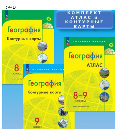
-109
₽