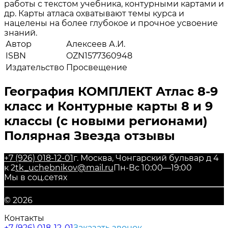
работы с текстом учебника, контурными картами и
др. Карты атласа охватывают темы курса и
нацелены на более глубокое и прочное усвоение
знаний.
Автор
Алексеев А.И.
ISBN
OZN1577360948
Издательство
Просвещение
География КОМПЛЕКТ Атлас 8-9
класс и Контурные карты 8 и 9
классы (с новыми регионами)
Полярная Звезда отзывы
+7 (926) 018-12-01
г. Москва, Чонгарский бульвар д 4
к 2
tk_uchebnikov@mail.ru
Пн-Вс 10:00—19:00
Мы в соц.сетях
© 2026
Контакты
+7 (926) 018-12-01
Заказать звонок