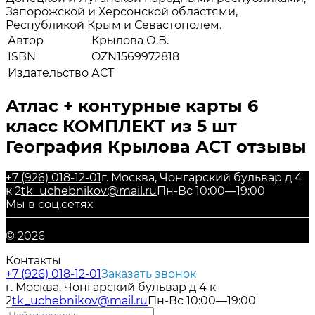
Запорожской и Херсонской областями,
Республикой Крым и Севастополем.
Автор
Крылова О.В.
ISBN
OZN1569972818
Издательство
АСТ
Атлас + контурные карты 6
класс КОМПЛЕКТ из 5 шт
География Крылова АСТ отзывы
+7 (926) 018-12-01
г. Москва, Чонгарский бульвар д 4
к 2
tk_uchebnikov@mail.ru
Пн-Вс 10:00—19:00
Мы в соц.сетях
© 2026
Контакты
+7 (926) 018-12-01
Заказать звонок
г. Москва, Чонгарский бульвар д 4 к
2
tk_uchebnikov@mail.ru
Пн-Вс 10:00—19:00