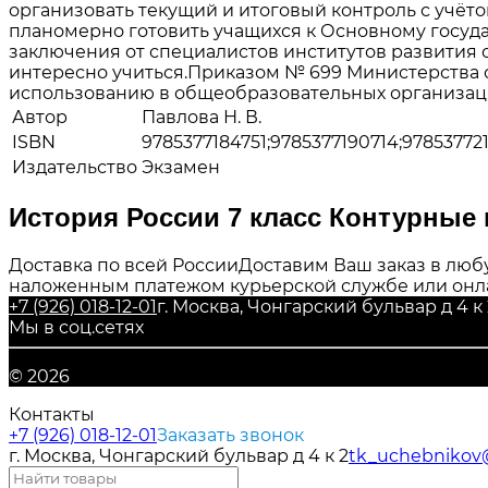
организовать текущий и итоговый контроль с учёто
планомерно готовить учащихся к Основному госуд
заключения от специалистов институтов развития
интересно учиться.Приказом № 699 Министерства 
использованию в общеобразовательных организац
Автор
Павлова Н. В.
ISBN
9785377184751;9785377190714;97853772
Издательство
Экзамен
История России 7 класс Контурные
Доставка по всей России
Доставим Ваш заказ в любу
наложенным платежом курьерской службе или онл
+7 (926) 018-12-01
г. Москва, Чонгарский бульвар д 4 к 
Мы в соц.сетях
© 2026
Контакты
+7 (926) 018-12-01
Заказать звонок
г. Москва, Чонгарский бульвар д 4 к 2
tk_uchebnikov