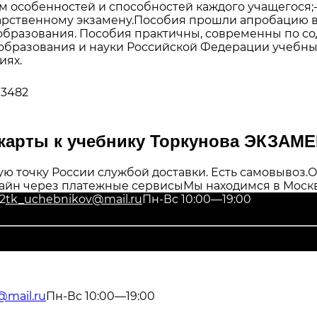
м особенностей и способностей каждого учащегося;-
арственному экзамену.Пособия прошли апробацию в
 образования. Пособия практичны, современны по с
образования и науки Российской Федерации учебны
иях.
13482
 карты к учебнику Торкунова ЭКЗАМ
ю точку России службой доставки. Есть самовывоз.
О
айн через платежные сервисы
Мы находимся в Москв
2
tk_uchebnikov@mail.ru
Пн-Вс 10:00—19:00
@mail.ru
Пн-Вс 10:00—19:00