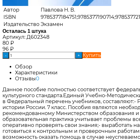
Автор
Павлова Н. В.
ISBN
9785377184751;9785377190714;97853772
Издательство
Экзамен
Осталась 1 штука
Артикул:
Д602348
80
₽
96
₽
Купить
-
+
Обзор
Характеристики
Отзывы
0
Данное пособие полностью соответствует федераль
культурного стандарта.Единый Учебно-Методический
в Федеральный перечень учебников, составляют:- Ра
истории России. 7 класс. Пособия являются необхо
рекомендованному Министерством образования и 
образовательная практика учитывает проблемы всех
оперативно проверять свои знания;- выработать н
готовиться к контрольным и проверочным работам.
возможность оказать помощь в случае неуспеваемо