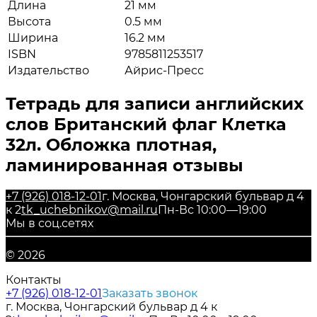
Длина
21 мм
Высота
0.5 мм
Ширина
16.2 мм
ISBN
9785811253517
Издательство
Айрис-Пресс
Тетрадь для записи английских
слов Британский флаг Клетка
32л. Обложка плотная,
ламинированная отзывы
+7 (926) 018-12-01
г. Москва, Чонгарский бульвар д 4
к 2
tk_uchebnikov@mail.ru
Пн-Вс 10:00—19:00
Мы в соц.сетях
© 2026
Контакты
+7 (926) 018-12-01
Заказать звонок
г. Москва, Чонгарский бульвар д 4 к