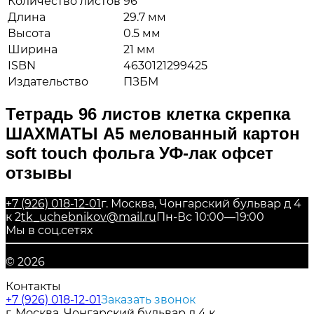
Количество листов
96
Длина
29.7 мм
Высота
0.5 мм
Ширина
21 мм
ISBN
4630121299425
Издательство
ПЗБМ
Тетрадь 96 листов клетка скрепка
ШАХМАТЫ А5 мелованный картон
soft touch фольга УФ-лак офсет
отзывы
+7 (926) 018-12-01
г. Москва, Чонгарский бульвар д 4
к 2
tk_uchebnikov@mail.ru
Пн-Вс 10:00—19:00
Мы в соц.сетях
© 2026
Контакты
+7 (926) 018-12-01
Заказать звонок
г. Москва, Чонгарский бульвар д 4 к