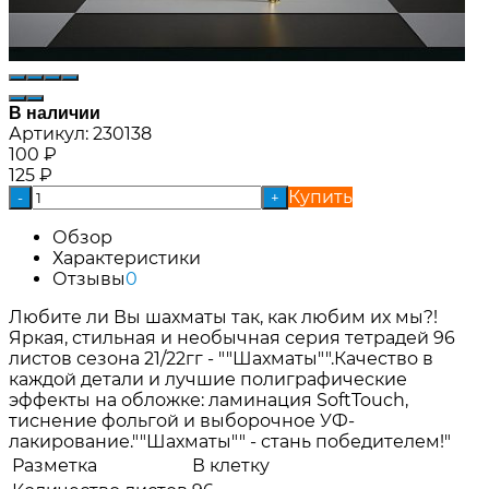
В наличии
Артикул:
230138
100
₽
125
₽
Купить
-
+
Обзор
Характеристики
Отзывы
0
Любите ли Вы шахматы так, как любим их мы?!
Яркая, стильная и необычная серия тетрадей 96
листов сезона 21/22гг - ""Шахматы"".Качество в
каждой детали и лучшие полиграфические
эффекты на обложке: ламинация SoftTouch,
тиснение фольгой и выборочное УФ-
лакирование.""Шахматы"" - стань победителем!"
Разметка
В клетку