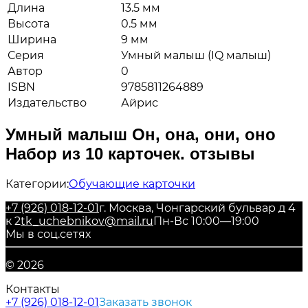
Длина
13.5 мм
Высота
0.5 мм
Ширина
9 мм
Серия
Умный малыш (IQ малыш)
Автор
0
ISBN
9785811264889
Издательство
Айрис
Умный малыш Он, она, они, оно
Набор из 10 карточек. отзывы
Категории:
Обучающие карточки
+7 (926) 018-12-01
г. Москва, Чонгарский бульвар д 4
к 2
tk_uchebnikov@mail.ru
Пн-Вс 10:00—19:00
Мы в соц.сетях
© 2026
Контакты
+7 (926) 018-12-01
Заказать звонок