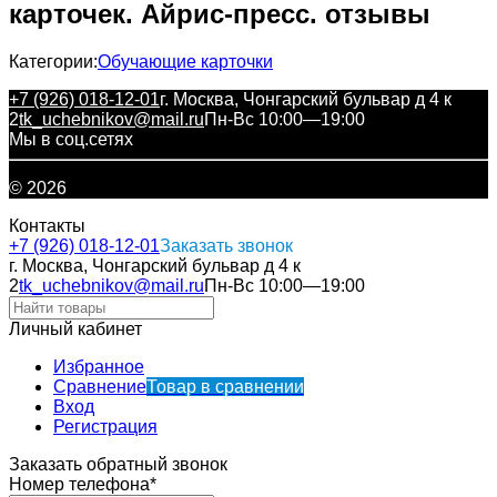
карточек. Айрис-пресс. отзывы
Категории:
Обучающие карточки
+7 (926) 018-12-01
г. Москва, Чонгарский бульвар д 4 к
2
tk_uchebnikov@mail.ru
Пн-Вс 10:00—19:00
Мы в соц.сетях
© 2026
Контакты
+7 (926) 018-12-01
Заказать звонок
г. Москва, Чонгарский бульвар д 4 к
2
tk_uchebnikov@mail.ru
Пн-Вс 10:00—19:00
Личный кабинет
Избранное
Сравнение
Товар в сравнении
Вход
Регистрация
Заказать обратный звонок
Номер телефона*