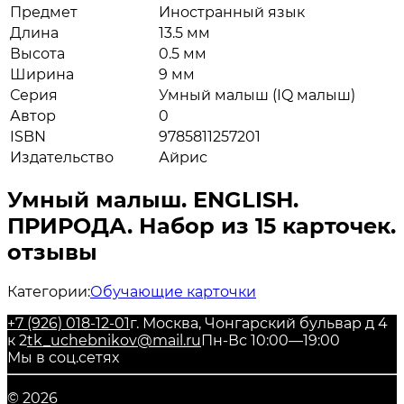
Предмет
Иностранный язык
Длина
13.5 мм
Высота
0.5 мм
Ширина
9 мм
Серия
Умный малыш (IQ малыш)
Автор
0
ISBN
9785811257201
Издательство
Айрис
Умный малыш. ENGLISH.
ПРИРОДА. Набор из 15 карточек.
отзывы
Категории:
Обучающие карточки
+7 (926) 018-12-01
г. Москва, Чонгарский бульвар д 4
к 2
tk_uchebnikov@mail.ru
Пн-Вс 10:00—19:00
Мы в соц.сетях
© 2026