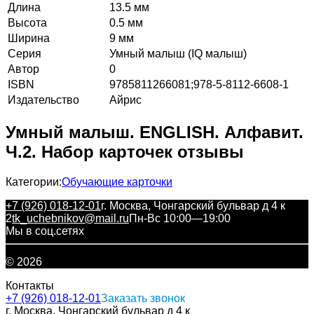
Длина
13.5 мм
Высота
0.5 мм
Ширина
9 мм
Серия
Умный малыш (IQ малыш)
Автор
0
ISBN
9785811266081;978-5-8112-6608-1
Издательство
Айрис
Умный малыш. ENGLISH. Алфавит.
Ч.2. Набор карточек отзывы
Категории:
Обучающие карточки
+7 (926) 018-12-01
г. Москва, Чонгарский бульвар д 4 к
2
tk_uchebnikov@mail.ru
Пн-Вс 10:00—19:00
Мы в соц.сетях
© 2026
Контакты
+7 (926) 018-12-01
Заказать звонок
г. Москва, Чонгарский бульвар д 4 к