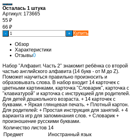
Осталась 1 штука
Артикул:
173665
55
₽
66
₽
Купить
-
+
Обзор
Характеристики
Отзывы
0
Набор "Алфавит. Часть 2" знакомит ребёнка со второй
частью английского алфавита (14 букв - от M до Z).
Поможет научиться правильно произносить и
образовывать слова. В набор входит 14 карточек с
цветными картинками, карточка "Словарик", карточка с
"клавиатурой" и карточка с инструкцией для родителей.
Для детей дошкольного возраста. + 14 карточек с
буквами. + Яркая глянцевая печать. + Плотный картон.
Для родителей: + Простая инструкция для занятий. + 4
варианта игр для запоминания слов. + Словарик +
произношение русскими буквами.
Количество листов
14
Предмет
Иностранный язык