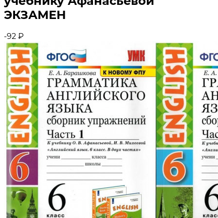
учебнику Афанасьевой
ЭКЗАМЕН
-92
₽