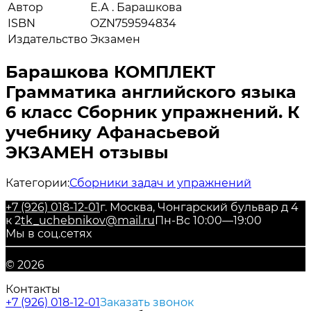
Автор
Е.А . Барашкова
ISBN
OZN759594834
Издательство
Экзамен
Барашкова КОМПЛЕКТ
Грамматика английского языка
6 класс Сборник упражнений. К
учебнику Афанасьевой
ЭКЗАМЕН отзывы
Категории:
Сборники задач и упражнений
+7 (926) 018-12-01
г. Москва, Чонгарский бульвар д 4
к 2
tk_uchebnikov@mail.ru
Пн-Вс 10:00—19:00
Мы в соц.сетях
© 2026
Контакты
+7 (926) 018-12-01
Заказать звонок