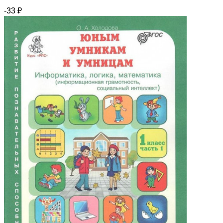
-33
₽