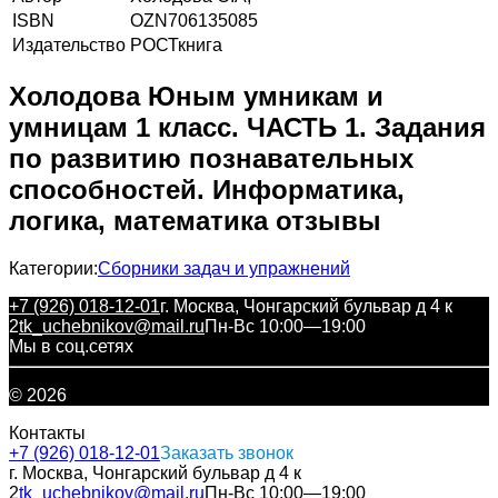
ISBN
OZN706135085
Издательство
РОСТкнига
Холодова Юным умникам и
умницам 1 класс. ЧАСТЬ 1. Задания
по развитию познавательных
способностей. Информатика,
логика, математика отзывы
Категории:
Сборники задач и упражнений
+7 (926) 018-12-01
г. Москва, Чонгарский бульвар д 4 к
2
tk_uchebnikov@mail.ru
Пн-Вс 10:00—19:00
Мы в соц.сетях
© 2026
Контакты
+7 (926) 018-12-01
Заказать звонок
г. Москва, Чонгарский бульвар д 4 к
2
tk_uchebnikov@mail.ru
Пн-Вс 10:00—19:00