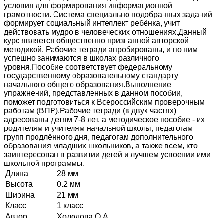
условия для формирования информационной
грамотности. Система специально подобранных заданий
формирует социальный интеллект ребёнка, учит
действовать мудро в человеческих отношениях.Данный
курс является общественно признанной авторской
методикой. Рабочие тетради апробированы, и по ним
успешно занимаются в школах различного
уровня.Пособие соответствует федеральному
государственному образовательному стандарту
начального общего образования.Выполнение
упражнений, представленных в данном пособии,
поможет подготовиться к Всероссийским проверочным
работам (ВПР).Рабочие тетради (в двух частях)
адресованы детям 7-8 лет, а методическое пособие - их
родителям и учителям начальной школы, педагогам
групп продлённого дня, педагогам дополнительного
образования младших школьников, а также всем, кто
заинтересован в развитии детей и лучшем усвоении ими
школьной программы.
Длина
28 мм
Высота
0.2 мм
Ширина
21 мм
Класс
1 класс
Автор
Холодова О.А,