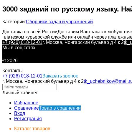
3000 заданий по русскому языку. На
Категории:
Сборники задач и упражнений
Доставка по всей России
Доставим Ваш заказ в любую точк
платежом курьерской службе или онлайн через платежны
+7 (926) 018-12-01
г. Москва, Чонгарский бульвар д 4 к 2
tk_
Мы в соц.сетях
© 2026
Контакты
+7 (926) 018-12-01
Заказать звонок
г. Москва, Чонгарский бульвар д 4 к 2
tk_uchebnikov@mail.r
Личный кабинет
Избранное
Сравнение
Товар в сравнении
Вход
Регистрация
Каталог товаров