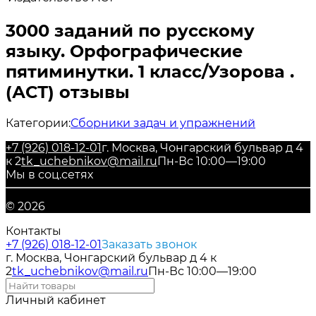
3000 заданий по русскому
языку. Орфографические
пятиминутки. 1 класс/Узорова .
(АСТ) отзывы
Категории:
Сборники задач и упражнений
+7 (926) 018-12-01
г. Москва, Чонгарский бульвар д 4
к 2
tk_uchebnikov@mail.ru
Пн-Вс 10:00—19:00
Мы в соц.сетях
© 2026
Контакты
+7 (926) 018-12-01
Заказать звонок
г. Москва, Чонгарский бульвар д 4 к
2
tk_uchebnikov@mail.ru
Пн-Вс 10:00—19:00
Личный кабинет