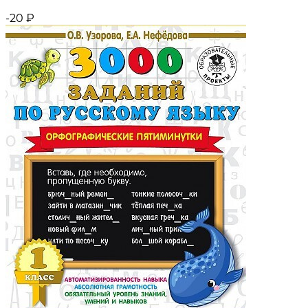
-20
₽