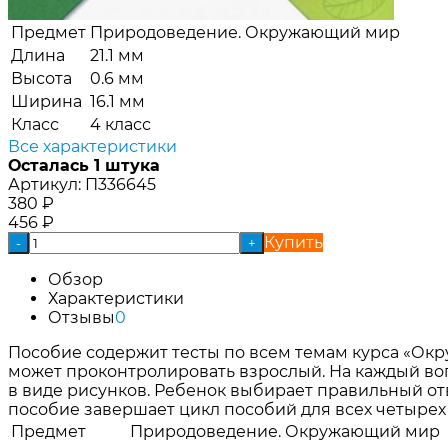
Предмет
Природоведение. Окружающий мир
Длина
21.1 мм
Высота
0.6 мм
Ширина
16.1 мм
Класс
4 класс
Все характеристики
Осталась 1 штука
Артикул:
П336645
380
₽
456
₽
Купить
-
+
Обзор
Характеристики
Отзывы
0
Пособие содержит тесты по всем темам курса «Окр
может проконтролировать взрослый. На каждый воп
в виде рисунков. Ребенок выбирает правильный отв
пособие завершает цикл пособий для всех четырех
Предмет
Природоведение. Окружающий мир