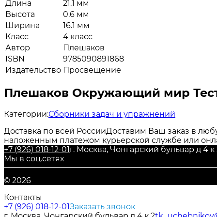
Длина
21.1 мм
Высота
0.6 мм
Ширина
16.1 мм
Класс
4 класс
Автор
Плешаков
ISBN
9785090891868
Издательство
Просвещение
Плешаков Окружающий мир Тест
Категории:
Сборники задач и упражнений
Доставка по всей России
Доставим Ваш заказ в любу
наложенным платежом курьерской службе или онл
+7 (926) 018-12-01
г. Москва, Чонгарский бульвар д 4 к 
Мы в соц.сетях
© 2026
Контакты
+7 (926) 018-12-01
Заказать звонок
г. Москва, Чонгарский бульвар д 4 к 2
tk_uchebnikov