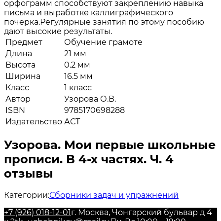
орфограмм способствуют закреплению навыка
письма и выработке каллиграфического
почерка.Регулярные занятия по этому пособию
дают высокие результаты.
Предмет
Обучение грамоте
Длина
21 мм
Высота
0.2 мм
Ширина
16.5 мм
Класс
1 класс
Автор
Узорова О.В.
ISBN
9785170698288
Издательство
АСТ
Узорова. Мои первые школьные
прописи. В 4-х частях. Ч. 4
отзывы
Категории:
Сборники задач и упражнений
+7 (926) 018-12-01
г. Москва, Чонгарский бульвар д 4