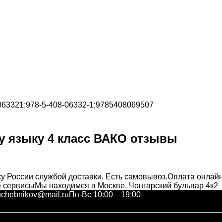
063321;978-5-408-06332-1;9785408069507
у языку 4 класс ВАКО отзывы
у России службой доставки. Есть самовывоз.
Оплата онлай
е сервисы
Мы находимся в Москве, Чонгарский бульвар 4к2
uchebnikov@mail.ru
Пн-Вс 10:00—19:00