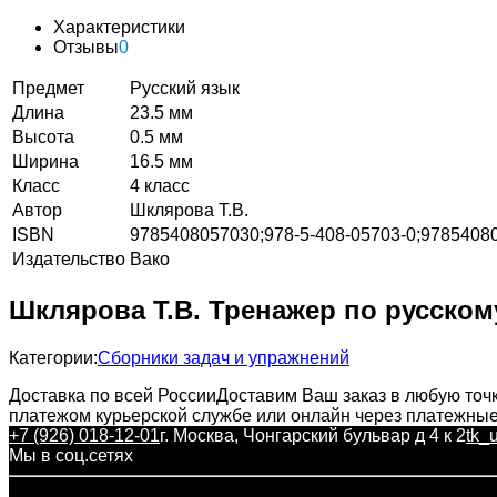
Характеристики
Отзывы
0
Предмет
Русский язык
Длина
23.5 мм
Высота
0.5 мм
Ширина
16.5 мм
Класс
4 класс
Автор
Шклярова Т.В.
ISBN
9785408057030;978-5-408-05703-0;9785408
Издательство
Вако
Шклярова Т.В. Тренажер по русском
Категории:
Сборники задач и упражнений
Доставка по всей России
Доставим Ваш заказ в любую точк
платежом курьерской службе или онлайн через платежны
+7 (926) 018-12-01
г. Москва, Чонгарский бульвар д 4 к 2
tk_
Мы в соц.сетях