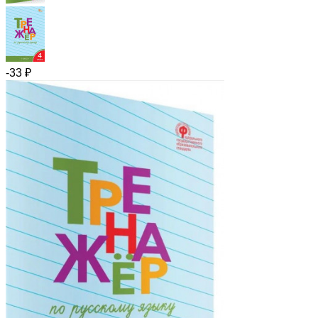
-33
₽