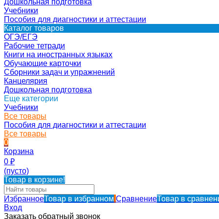
Дошкольная подготовка
Учебники
Пособия для диагностики и аттестации
Каталог товаров
ОГЭ/ЕГЭ
Рабочие тетради
Книги на иностранных языках
Обучающие карточки
Сборники задач и упражнений
Канцелярия
Дошкольная подготовка
Еще категории
Учебники
Все товары
Пособия для диагностики и аттестации
Все товары
0
Корзина
0
₽
(пусто)
Товар в корзине!
Избранное
Товар в избранном
Сравнение
Товар в сравнен
Вход
Заказать обратный звонок