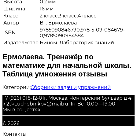
Высота
0.2 мм
Ширина
16 мм
Класс
2 класс;3 класс;4 класс
Автор
В.Г. Ермолаева
9785090846790;978-5-09-084679-
ISBN
0;9785090984584
Издательство
Бином. Лаборатория знаний
Ермолаева. Тренажёр по
математике для начальной школы.
Таблица умножения отзывы
Категории:
Сборники задач и упражнений
+7 (926) 018-12-01
г. Москва, Чонгарский бульвар д 4
к 2
tk_uchebnikov@mail.ru
Пн-Вс 10:00—19:00
Мы в соц.сетях
© 2026
Контакты