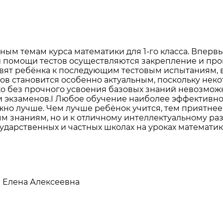
ным темам курса математики для 1-го класса. Вперв
и помощи тестов осуществляются закрепление и про
товят ребёнка к последующим тестовым испытаниям, в
ов становится особенно актуальным, поскольку не
о без прочного усвоения базовых знаний невозмож
кзаменов.I Любое обучение наиболее эффективно то
жно лучше. Чем лучше ребёнок учится, тем приятнее
ным знаниям, но и к отличному интеллектуальному ра
ударственных и частных школах на уроках математик
а Елена Алексеевна