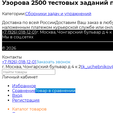
Узорова 2500 тестовых заданий 
Категории:
Сборники задач и упражнений
Доставка по всей России
Доставим Ваш заказ в любу
наложенным платежом курьерской службе или онл
+7 (926) 018-12-01
г. Москва, Чонгарский бульвар д 4 к 
Мы в соц.сетях
© 2026
Контакты
+7 (926) 018-12-01
Заказать звонок
г. Москва, Чонгарский бульвар д 4 к 2
tk_uchebnikov
Личный кабинет
Избранное
Сравнение
Товар в сравнении
Вход
Регистрация
Каталог товаров