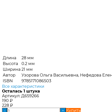
Длина
28 мм
Высота
0.2 мм
Ширина
21 мм
Автор
Узорова Ольга Васильевна, Нефедова Еле
ISBN
9785171086503
Все характеристики
Осталась 1 штука
Артикул:
Д659266
190
₽
228
₽
Купить
-
+