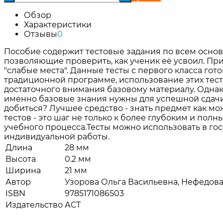
Обзор
Характеристики
Отзывы
0
Пособие содержит тестовые задания по всем основ
позволяющие проверить, как ученик её усвоил. Пр
"слабые места". Данные тесты с первого класса го
традиционной программе, использование этих тест
достаточного внимания базовому материалу. Однак
именно базовые знания нужны для успешной сдачи э
добиться? Лучшее средство - знать предмет как мо
тестов - это шаг не только к более глубоким и пол
учебного процесса.Тесты можно использовать в гос
индивидуальной работы.
Длина
28 мм
Высота
0.2 мм
Ширина
21 мм
Автор
Узорова Ольга Васильевна, Нефедов
ISBN
9785171086503
Издательство
АСТ