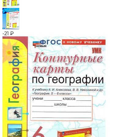
-21
₽