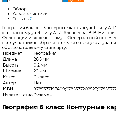
Обзор
Характеристики
Отзывы
0
География 6 класс. Контурные карты к учебнику А.
к школьному учебнику А. И, Алексеева, В. В. Нико
Федерации и включенному в Федеральный перечень
всех участников образовательного процесса: учащ
образовательному стандарту.
Предмет
География
Длина
28.5 мм
Высота
0.2 мм
Ширина
22 мм
Класс
6 класс
Автор
Нет
ISBN
9785377197409;9785377202523;9785377
Издательство
Экзамен
География 6 класс Контурные ка