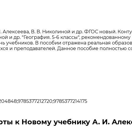
 И. Алексеева, В. В. Николиной и др. ФГОС новый. 
линой и др. "География. 5-6 классы", рекомендованн
 учебников. В пособии отражена реальная образов
ихся и преподавателей. Данное пособие полностью 
204848;9785377212720;9785377214175
рты к Новому учебнику А. И. Ал