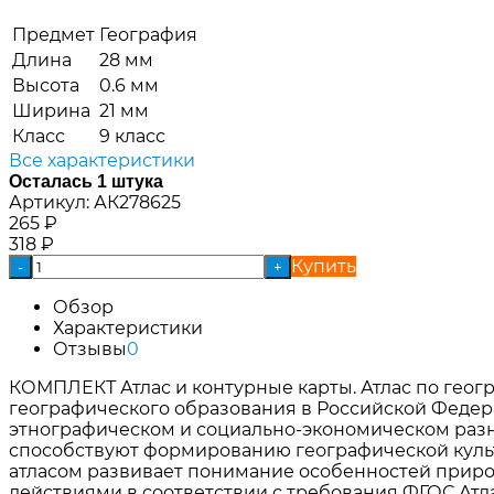
Предмет
География
Длина
28 мм
Высота
0.6 мм
Ширина
21 мм
Класс
9 класс
Все характеристики
Осталась 1 штука
Артикул:
АК278625
265
₽
318
₽
Купить
-
+
Обзор
Характеристики
Отзывы
0
КОМПЛЕКТ Атлас и контурные карты. Атлас по геогра
географического образования в Российской Федер
этнографическом и социально-экономическом разн
способствуют формированию географической культ
атласом развивает понимание особенностей приро
действиями в соответствии с требования ФГОС.Атл