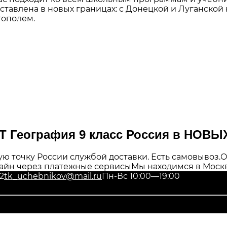
дставлена в новых границах: с Донецкой и Луганско
тополем.
Т География 9 класс Россия в НОВ
ю точку России службой доставки. Есть самовывоз.
О
айн через платежные сервисы
Мы находимся в Москв
2
tk_uchebnikov@mail.ru
Пн-Вс 10:00—19:00