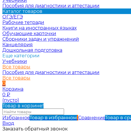
Учебники
Пособия для диагностики и аттестации
Каталог товаров
ОГЭ/ЕГЭ
Рабочие тетради
Книги на иностранных языках
Обучающие карточки
Сборники задач и упражнений
Канцелярия
Дошкольная подготовка
Еще категории
Учебники
Все товары
Пособия для диагностики и аттестации
Все товары
0
Корзина
0
₽
(пусто)
Товар в корзине!
Избранное
Товар в избранном
Сравнение
Товар в с
Вход
Заказать обратный звонок