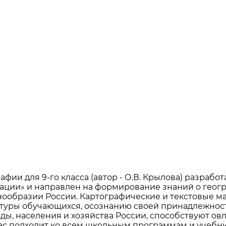
фии для 9-го класса (автор - О.В. Крылова) разрабо
ации» и направлен на формирование знаний о геогр
ообразии России. Картографические и текстовые м
уры обучающихся, осознанию своей принадлежности 
ды, населения и хозяйства России, способствуют 
ас подходит ко всем школьным программам и учебни