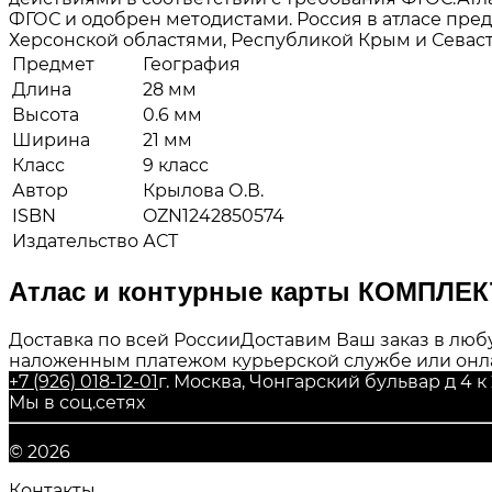
ФГОС и одобрен методистами. Россия в атласе пре
Херсонской областями, Республикой Крым и Севас
Предмет
География
Длина
28 мм
Высота
0.6 мм
Ширина
21 мм
Класс
9 класс
Автор
Крылова О.В.
ISBN
OZN1242850574
Издательство
АСТ
Атлас и контурные карты КОМПЛЕК
Доставка по всей России
Доставим Ваш заказ в любу
наложенным платежом курьерской службе или онл
+7 (926) 018-12-01
г. Москва, Чонгарский бульвар д 4 к 
Мы в соц.сетях
© 2026
Контакты