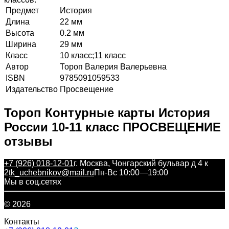
Предмет
История
Длина
22 мм
Высота
0.2 мм
Ширина
29 мм
Класс
10 класс;11 класс
Автор
Тороп Валерия Валерьевна
ISBN
9785091059533
Издательство
Просвещение
Тороп Контурные карты История
России 10-11 класс ПРОСВЕЩЕНИЕ
отзывы
+7 (926) 018-12-01
г. Москва, Чонгарский бульвар д 4 к
2
tk_uchebnikov@mail.ru
Пн-Вс 10:00—19:00
Мы в соц.сетях
© 2026
Контакты