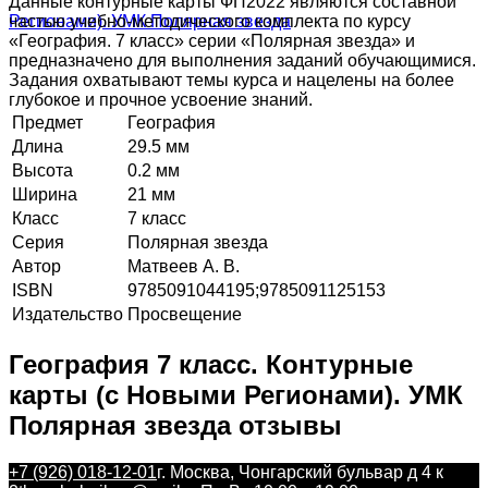
Данные контурные карты ФП2022 являются составной
частью учебно-методического комплекта по курсу
«География. 7 класс» серии «Полярная звезда» и
предназначено для выполнения заданий обучающимися.
Задания охватывают темы курса и нацелены на более
глубокое и прочное усвоение знаний.
Предмет
География
Длина
29.5 мм
Высота
0.2 мм
Ширина
21 мм
Класс
7 класс
Серия
Полярная звезда
Автор
Матвеев А. В.
ISBN
9785091044195;9785091125153
Издательство
Просвещение
География 7 класс. Контурные
карты (с Новыми Регионами). УМК
Полярная звезда отзывы
+7 (926) 018-12-01
г. Москва, Чонгарский бульвар д 4 к