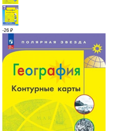
-26
₽