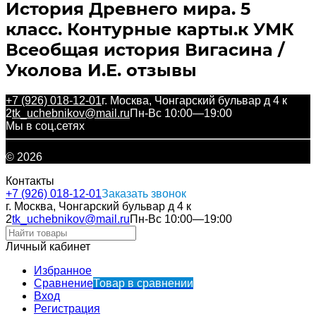
История Древнего мира. 5
класс. Контурные карты.к УМК
Всеобщая история Вигасина /
Уколова И.Е. отзывы
+7 (926) 018-12-01
г. Москва, Чонгарский бульвар д 4 к
2
tk_uchebnikov@mail.ru
Пн-Вс 10:00—19:00
Мы в соц.сетях
© 2026
Контакты
+7 (926) 018-12-01
Заказать звонок
г. Москва, Чонгарский бульвар д 4 к
2
tk_uchebnikov@mail.ru
Пн-Вс 10:00—19:00
Личный кабинет
Избранное
Сравнение
Товар в сравнении
Вход
Регистрация