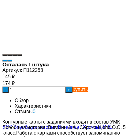
Осталась 1 штука
Артикул:
П112253
145
₽
174
₽
Купить
-
+
Обзор
Характеристики
Отзывы
0
Контурные карты с заданиями входят в состав УМК
Всеобщая история. Вигасин А.А., Сороко-Цюпа О.С. 5
класс.Работа с картами способствует запоминанию