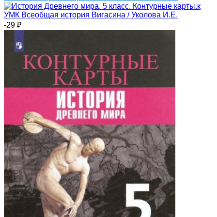
-29
₽