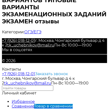
ВАРИАНТОВ ТИПОВЫЕ
ВАРИАНТЫ
ЭКЗАМЕНАЦИОННЫХ ЗАДАНИЙ
ЭКЗАМЕН отзывы
Категории:
ОГЭ/ЕГЭ
+7 (926) 018-12-01
г. Москва, Чонгарский бульвар д 4
к 2
tk_uchebnikov@mail.ru
Пн-Вс 10:00—19:00
Мы в соц.сетях
© 2026
Контакты
+7 (926) 018-12-01
Заказать звонок
г. Москва, Чонгарский бульвар д 4 к
2
tk_uchebnikov@mail.ru
Пн-Вс 10:00—19:00
Личный кабинет
Избранное
Сравнение
Товар в сравнении