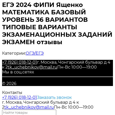
ЕГЭ 2024 ФИПИ Ященко
МАТЕМАТИКА БАЗОВЫЙ
УРОВЕНЬ 36 ВАРИАНТОВ
ТИПОВЫЕ ВАРИАНТЫ
ЭКЗАМЕНАЦИОННЫХ ЗАДАНИЙ
ЭКЗАМЕН отзывы
Категории:
ОГЭ/ЕГЭ
+7 (926) 018-12-01
г. Москва, Чонгарский бульвар д 4
к 2
tk_uchebnikov@mail.ru
Пн-Вс 10:00—19:00
Мы в соц.сетях
© 2026
Контакты
+7 (926) 018-12-01
Заказать звонок
г. Москва, Чонгарский бульвар д 4 к
2
tk_uchebnikov@mail.ru
Пн-Вс 10:00—19:00