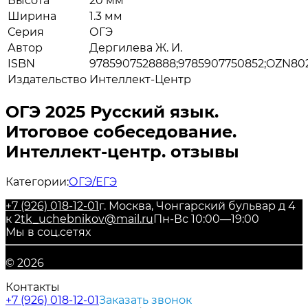
Высота
20 мм
Ширина
1.3 мм
Серия
ОГЭ
Автор
Дергилева Ж. И.
ISBN
9785907528888;9785907750852;OZN80
Издательство
Интеллект-Центр
ОГЭ 2025 Русский язык.
Итоговое собеседование.
Интеллект-центр. отзывы
Категории:
ОГЭ/ЕГЭ
+7 (926) 018-12-01
г. Москва, Чонгарский бульвар д 4
к 2
tk_uchebnikov@mail.ru
Пн-Вс 10:00—19:00
Мы в соц.сетях
© 2026
Контакты
+7 (926) 018-12-01
Заказать звонок