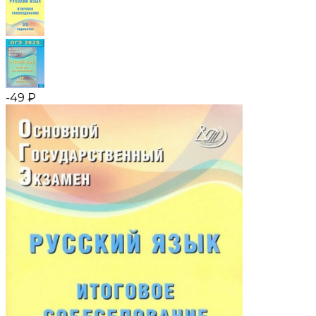
-49
₽