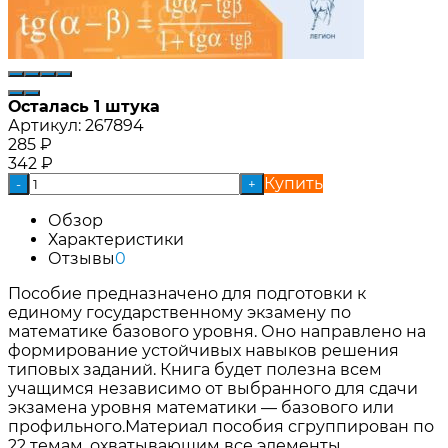
Осталась 1 штука
Артикул:
267894
285
₽
342
₽
Купить
-
+
Обзор
Характеристики
Отзывы
0
Пособие предназначено для подготовки к
единому государственному экзамену по
математике базового уровня. Оно направлено на
формирование устойчивых навыков решения
типовых заданий. Книга будет полезна всем
учащимся независимо от выбранного для сдачи
экзамена уровня математики — базового или
профильного.Материал пособия сгруппирован по
22 темам, охватывающим все элементы