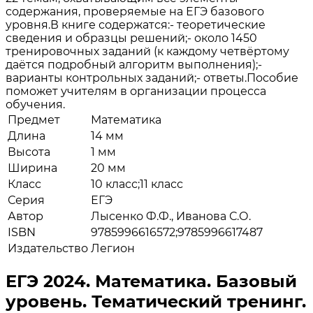
содержания, проверяемые на ЕГЭ базового
уровня.В книге содержатся:- теоретические
сведения и образцы решений;- около 1450
тренировочных заданий (к каждому четвёртому
даётся подробный алгоритм выполнения);-
варианты контрольных заданий;- ответы.Пособие
поможет учителям в организации процесса
обучения.
Предмет
Математика
Длина
14 мм
Высота
1 мм
Ширина
20 мм
Класс
10 класс;11 класс
Серия
ЕГЭ
Автор
Лысенко Ф.Ф., Иванова С.О.
ISBN
9785996616572;9785996617487
Издательство
Легион
ЕГЭ 2024. Математика. Базовый
уровень. Тематический тренинг.