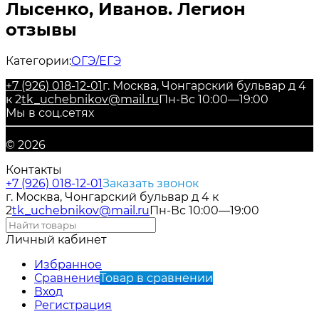
Лысенко, Иванов. Легион
отзывы
Категории:
ОГЭ/ЕГЭ
+7 (926) 018-12-01
г. Москва, Чонгарский бульвар д 4
к 2
tk_uchebnikov@mail.ru
Пн-Вс 10:00—19:00
Мы в соц.сетях
© 2026
Контакты
+7 (926) 018-12-01
Заказать звонок
г. Москва, Чонгарский бульвар д 4 к
2
tk_uchebnikov@mail.ru
Пн-Вс 10:00—19:00
Личный кабинет
Избранное
Сравнение
Товар в сравнении
Вход
Регистрация