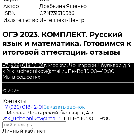
Автор
Драбкина Ященко
ISBN
OZN731310586
Издательство
Интеллект-Центр
ОГЭ 2023. КОМПЛЕКТ. Русский
язык и математика. Готовимся к
итоговой аттестации. отзывы
+7 (926) 018-12-01
г. Москва, Чонгарский бульвар д 4
к 2
tk_uchebnikov@mail.ru
Пн-Вс 10:00—19:00
Мы в соц.сетях
© 2026
Контакты
+7 (926) 018-12-01
Заказать звонок
г. Москва, Чонгарский бульвар д 4 к
2
tk_uchebnikov@mail.ru
Пн-Вс 10:00—19:00
Личный кабинет