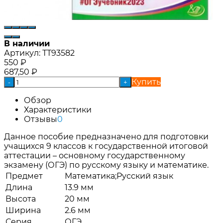
В наличии
Артикул:
ТТ93582
550
₽
687,50
₽
Купить
-
+
Обзор
Характеристики
Отзывы
0
Данное пособие предназначено для подготовки
учащихся 9 классов к государственной итоговой
аттестации – основному государственному
экзамену (ОГЭ) по русскому языку и математике.
Предмет
Математика;Русский язык
Длина
13.9 мм
Высота
20 мм
Ширина
2.6 мм
Серия
ОГЭ