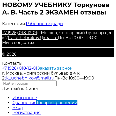
НОВОМУ УЧЕБНИКУ Торкунова
А. В. Часть 2 ЭКЗАМЕН отзывы
Категории:
Рабочие тетради
+7 (926) 018-12-01
г. Москва, Чонгарский бульвар д 4
к 2
tk_uchebnikov@mail.ru
Пн-Вс 10:00—19:00
Мы в соц.сетях
© 2026
Контакты
+7 (926) 018-12-01
Заказать звонок
г. Москва, Чонгарский бульвар д 4 к
2
tk_uchebnikov@mail.ru
Пн-Вс 10:00—19:00
Личный кабинет
Избранное
Сравнение
Товар в сравнении
Вход
Регистрация