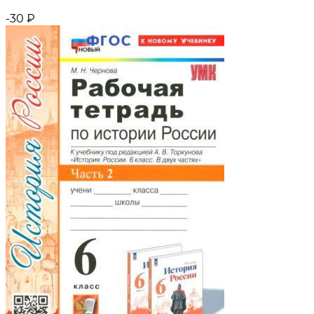
-30
₽