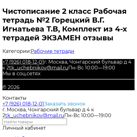
Чистописание 2 класс Рабочая
тетрадь №2 Горецкий В.Г.
Игнатьева Т.В, Комплект из 4-х
тетрадей ЭКЗАМЕН отзывы
Категории:
Рабочие тетради
+7 (926) 018-12-01
г. Москва, Чонгарский бульвар д 4
к 2
tk_uchebnikov@mail.ru
Пн-Вс 10:00—19:00
Мы в соц.сетях
© 2026
Контакты
+7 (926) 018-12-01
Заказать звонок
г. Москва, Чонгарский бульвар д 4 к
2
tk_uchebnikov@mail.ru
Пн-Вс 10:00—19:00
Личный кабинет