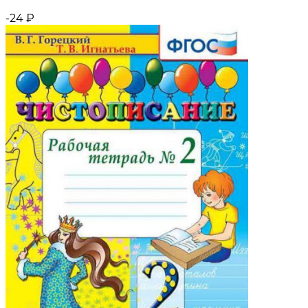
-24
₽