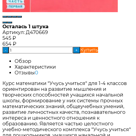
Осталась 1 штука
Артикул:
Д470669
545
₽
654
₽
Купить
-
+
Обзор
Характеристики
Отзывы
0
Курс математики "Учусь учиться" для 1-4 классов
ориентирован на развитие мышления и
творческих способностей учащихся начальной
школы, формирование у них системы прочных
математических знаний, общеучебных умений,
развитие личностных качеств, познавательного
интереса и ценностного отношения к
образованию. Является частью целостного
учебно-методического комплекса "Учусь учиться"
для дошкольников, учащихся начальной и