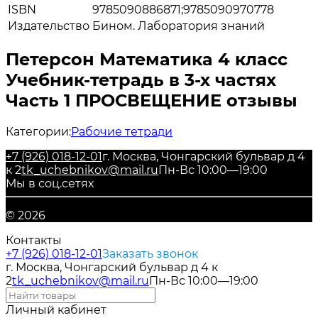
ISBN
9785090886871;9785090970778
Издательство
Бином. Лаборатория знаний
Петерсон Математика 4 класс
Учебник-тетрадь в 3-х частях
Часть 1 ПРОСВЕЩЕНИЕ отзывы
Категории:
Рабочие тетради
+7 (926) 018-12-01
г. Москва, Чонгарский бульвар д 4
к 2
tk_uchebnikov@mail.ru
Пн-Вс 10:00—19:00
Мы в соц.сетях
© 2026
Контакты
+7 (926) 018-12-01
Заказать звонок
г. Москва, Чонгарский бульвар д 4 к
2
tk_uchebnikov@mail.ru
Пн-Вс 10:00—19:00
Личный кабинет