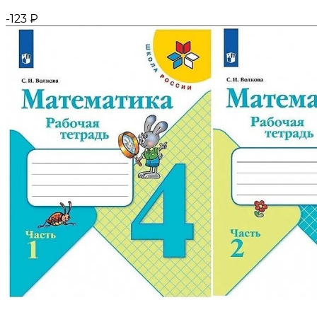
-123
₽