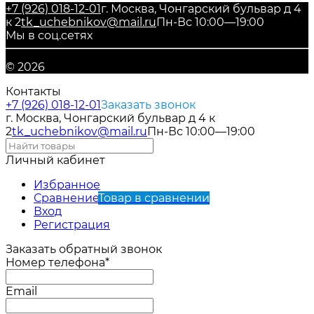
+7 (926) 018-12-01
г. Москва, Чонгарский бульвар д 4
к 2
tk_uchebnikov@mail.ru
Пн-Вс 10:00—19:00
Мы в соц.сетях
© 2026
Контакты
+7 (926) 018-12-01
Заказать звонок
г. Москва, Чонгарский бульвар д 4 к
2
tk_uchebnikov@mail.ru
Пн-Вс 10:00—19:00
Личный кабинет
Избранное
Сравнение
Товар в сравнении
Вход
Регистрация
Заказать обратный звонок
Номер телефона*
Email