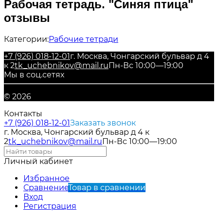
Рабочая тетрадь. "Синяя птица"
отзывы
Категории:
Рабочие тетради
+7 (926) 018-12-01
г. Москва, Чонгарский бульвар д 4
к 2
tk_uchebnikov@mail.ru
Пн-Вс 10:00—19:00
Мы в соц.сетях
© 2026
Контакты
+7 (926) 018-12-01
Заказать звонок
г. Москва, Чонгарский бульвар д 4 к
2
tk_uchebnikov@mail.ru
Пн-Вс 10:00—19:00
Личный кабинет
Избранное
Сравнение
Товар в сравнении
Вход
Регистрация