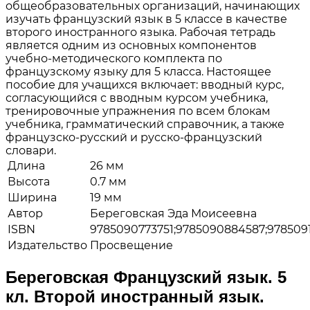
общеобразовательных организаций, начинающих
изучать французский язык в 5 классе в качестве
второго иностранного языка. Рабочая тетрадь
является одним из основных компонентов
учебно-методического комплекта по
французскому языку для 5 класса. Настоящее
пособие для учащихся включает: вводный курс,
согласующийся с вводным курсом учебника,
тренировочные упражнения по всем блокам
учебника, грамматический справочник, а также
французско-русский и русско-французский
словари.
Длина
26 мм
Высота
0.7 мм
Ширина
19 мм
Автор
Береговская Эда Моисеевна
ISBN
9785090773751;9785090884587;9785091
Издательство
Просвещение
Береговская Французский язык. 5
кл. Второй иностранный язык.