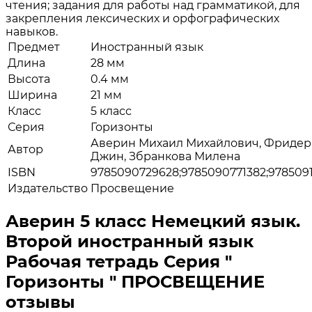
чтения; задания для работы над грамматикой, для
закрепления лексических и орфографических
навыков.
Предмет
Иностранный язык
Длина
28 мм
Высота
0.4 мм
Ширина
21 мм
Класс
5 класс
Серия
Горизонты
Аверин Михаил Михайлович, Фридер
Автор
Джин, Збранкова Милена
ISBN
9785090729628;9785090771382;978509
Издательство
Просвещение
Аверин 5 класс Немецкий язык.
Второй иностранный язык
Рабочая тетрадь Серия "
Горизонты " ПРОСВЕЩЕНИЕ
отзывы