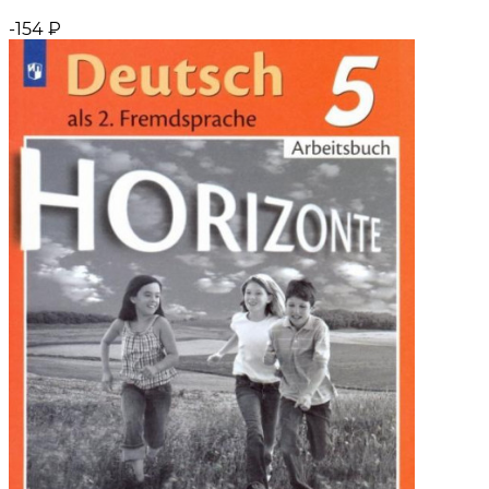
-154
₽