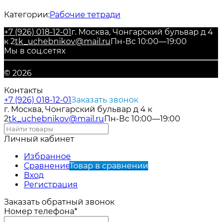
Категории:
Рабочие тетради
+7 (926) 018-12-01
г. Москва, Чонгарский бульвар д 4
к 2
tk_uchebnikov@mail.ru
Пн-Вс 10:00—19:00
Мы в соц.сетях
© 2026
Контакты
+7 (926) 018-12-01
Заказать звонок
г. Москва, Чонгарский бульвар д 4 к
2
tk_uchebnikov@mail.ru
Пн-Вс 10:00—19:00
Личный кабинет
Избранное
Сравнение
Товар в сравнении
Вход
Регистрация
Заказать обратный звонок
Номер телефона*