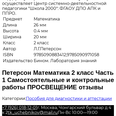
осуществляет Центр системно-деятельностной
педагогики "Школа 2000": ФГАОУ ДПО АПК и
ППРО.
Предмет
Математика
Длина
26 мм
Высота
0.4 мм
Ширина
20 мм
Класс
2 класс
Автор
Л.Г.Петерсон
ISBN
9785090883412;9785090971058
Издательство
Бином. Лаборатория знаний
Петерсон Математика 2 класс Часть
1 Самостоятельные и контрольные
работы ПРОСВЕЩЕНИЕ отзывы
Категории:
Пособия для диагностики и аттестации
+7 (926) 018-12-01
г. Москва, Чонгарский бульвар д 4
к 2
tk_uchebnikov@mail.ru
Пн-Вс 10:00—19:00