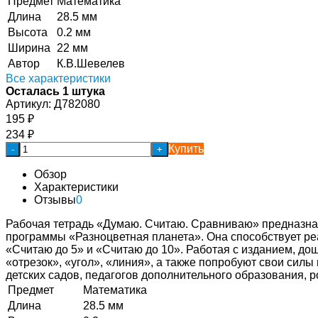
Предмет
Математика
Длина
28.5 мм
Высота
0.2 мм
Ширина
22 мм
Автор
К.В.Шевелев
Все характеристики
Осталась 1 штука
Артикул:
Д782080
195
₽
234
₽
Купить
-
+
Обзор
Характеристики
Отзывы
0
Рабочая тетрадь «Думаю. Считаю. Сравниваю» предназначе
программы «Разноцветная планета». Она способствует ре
«Считаю до 5» и «Считаю до 10». Работая с изданием, до
«отрезок», «угол», «линия», а также попробуют свои сил
детских садов, педагогов дополнительного образования, р
Предмет
Математика
Длина
28.5 мм