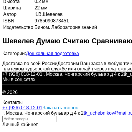
Высота
0.2 мм
Ширина
22 мм
Автор
К.В.Шевелев
ISBN
9785090873451
Издательство
Бином. Лаборатория знаний
Шевелев Думаю Считаю Сравниваю 
Категории:
Дошкольная подготовка
Доставка по всей России
Доставим Ваш заказ в любую точк
платежом курьерской службе или онлайн через платежны
+7 (926) 018-12-01
г. Москва, Чонгарский бульвар д 4 к 2
tk_
Мы в соц.сетях
© 2026
Контакты
+7 (926) 018-12-01
Заказать звонок
г. Москва, Чонгарский бульвар д 4 к 2
tk_uchebnikov@mail.r
Личный кабинет