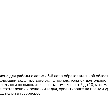
на для работы с детьми 5-6 лет в образовательной област
ализации задач третьего этапа познавательной деятельнос
школьники познакомятся с составом чисел от 2 до 10, мат
ы в составлении и решении задач, ориентировке по плану 
одителей и гувернеров.