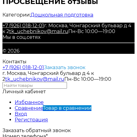
ПРОСВЕЩЕНИЕ отзывы
Категории:
Дошкольная подготовка
+7 (926) 018-12-01
г. Москва, Чонгарский бульвар д 4
к 2
tk_uchebnikov@mail.ru
Пн-Вс 10:00—19:00
Мы в соц.сетях
© 2026
Контакты
+7 (926) 018-12-01
Заказать звонок
г. Москва, Чонгарский бульвар д 4 к
2
tk_uchebnikov@mail.ru
Пн-Вс 10:00—19:00
Личный кабинет
Избранное
Сравнение
Товар в сравнении
Вход
Регистрация
Заказать обратный звонок
Номер телефона*