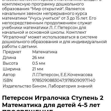
комплексную программу дошкольного
образования "Мир открытий". Является
начальным звеном непрерывного курса
математики "Учусь учиться" от 3 до 15 лет. Его
непосредственным продолжением служат
учебники математики Л. Г. Петерсон для
начальной и основной школы. Комплект
"Игралочка" может использоваться в системе
дошкольного образования и для индивидуальной
работы с детьми.
Предмет
Математика
Длина
26 мм
Высота
0.5 мм
Ширина
21 мм
Автор
Л.Г.Петерсон, Е.Е.Кочемасова
ISBN
9785090883047;9785090971140
Издательство
Бином. Лаборатория знаний
Петерсон Игралочка Ступень 2
Математика для детей 4-5 лет