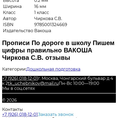
Высота
0.2 мм
Ширина
16 мм
Класс
1 класс
Автор
Чиркова С.В.
ISBN
9785001324669
Издательство
Вакоша
Прописи По дороге в школу Пишем
цифры правильно ВАКОША
Чиркова С.В. отзывы
Категории:
Дошкольная подготовка
+7 (926) 018-12-01
г. Москва, Чонгарский бульвар д 4
к 2
tk_uchebnikov@mail.ru
Пн-Вс 10:00—19:00
Мы в соц.сетях
© 2026
Контакты
+7 (926) 018-12-01
Заказать звонок