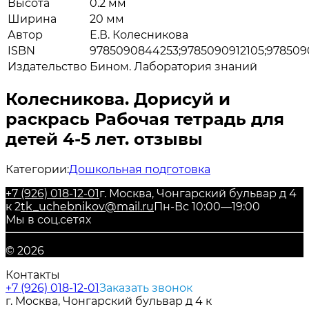
Высота
0.2 мм
Ширина
20 мм
Автор
Е.В. Колесникова
ISBN
9785090844253;9785090912105;978509
Издательство
Бином. Лаборатория знаний
Колесникова. Дорисуй и
раскрась Рабочая тетрадь для
детей 4-5 лет. отзывы
Категории:
Дошкольная подготовка
+7 (926) 018-12-01
г. Москва, Чонгарский бульвар д 4
к 2
tk_uchebnikov@mail.ru
Пн-Вс 10:00—19:00
Мы в соц.сетях
© 2026
Контакты
+7 (926) 018-12-01
Заказать звонок
г. Москва, Чонгарский бульвар д 4 к