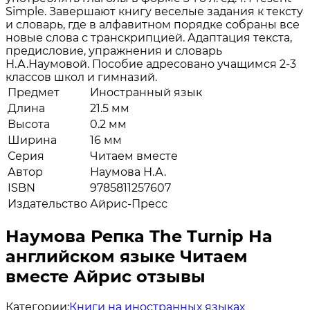
Simple. Завершают книгу веселые задания к тексту
и словарь, где в алфавитном порядке собраны все
новые слова с транскрипцией. Адаптация текста,
предисловие, упражнения и словарь
Н.А.Наумовой. Пособие адресовано учащимся 2-3
классов школ и гимназий.
Предмет
Иностранный язык
Длина
21.5 мм
Высота
0.2 мм
Ширина
16 мм
Серия
Читаем вместе
Автор
Наумова Н.А.
ISBN
9785811257607
Издательство
Айрис-Пресс
Наумова Репка The Turnip На
английском языке Читаем
вместе Айрис отзывы
Категории:
Книги на иностранных языках