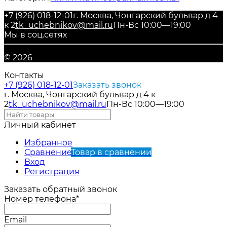
+7 (926) 018-12-01
г. Москва, Чонгарский бульвар д 4
к 2
tk_uchebnikov@mail.ru
Пн-Вс 10:00—19:00
Мы в соц.сетях
© 2026
Контакты
+7 (926) 018-12-01
Заказать звонок
г. Москва, Чонгарский бульвар д 4 к
2
tk_uchebnikov@mail.ru
Пн-Вс 10:00—19:00
Личный кабинет
Избранное
Сравнение
Товар в сравнении
Вход
Регистрация
Заказать обратный звонок
Номер телефона*
Email